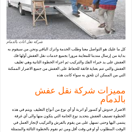
شركة نقل اثاث بالدمام
كل ما عليك هو التواصل معنا وطلب الخدمة واترك الباقي ونحن من سيقوم به
بداية من إرسال مندبنا
للمعاينة مرورا بجميع خدمات نقل العفش أولها فك
العفش على يد خبراء الفك والتركيب ثم اجراء الخطوة
الثانية وهي تغليف
العفش والتي تتم بعناية فائقة للحفاظ على العفش من جميع الاضرار الممكنة
التي
من الممكن ان تلحق به سواء كانت هذه
مميزات شركة نقل عفش
بالدمام
الاضرار خدوش أو كسور أو اتربة أو أي نوع من أنواع التغليف ويتم في هذه
الخطوة تصنيف العفش بتحديد
نوع الخامة التي يتكون منها والى أي غرفة
ينتمى اليها وحتى تسهل على من يقوم بالفرش
والتركيب
لإنجاز العمل في
الوقت المطلوب أو او في وقت أقل ومن ثم نقوم بالخطوة الثالثة والمتمثلة