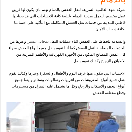
شركة شهد العالميه السريعة لنقل العفش بالدمام تهتم بان يكون لها فريق
عمل مخصص للعمل بمدينة
الدمام ولتلبية كافة الاحتياجات التي قد يحتاجها
قاطني المدينة من خدمات نقل العفش المتكاملة مع التأكيد
على اهتمامنا
بكافة درجات الأمان
والسلامة للحفاظ على العفش اثناء عمليات النقل
بمحايل عسير
وغيرها من
الخدمات
المصاحبة لنقل العفش كما أننا نقوم بنقل جميع أنواع العفش سواء
كان عفش المطابخ المكون من الأجهزة
الكهربائية والأطقم المنزلية من
الاطباق والزجاج وكذلك نقوم بنقل
الاخشاب التي تتكون منها غرف النوم
والأطفال والسفرة وغيرها وكذلك نقوم
بنقل جميع أنواع المفروشات من انتريهات وصالونات وستائر وأيضا
جميع
أنواع التحف والانتيكات والزجاج وكل ما يشتمل عليه المنزل من
مستلزمات
وقطع مختلفة للعفش.