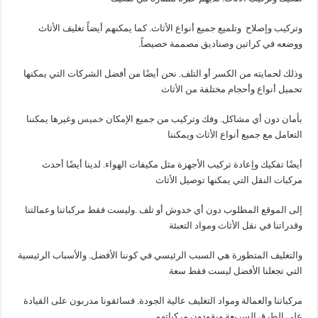
وتركيب وإصلاح وتلميع جميع أنواع الأثاث. كما يمكنهم أيضاً تغليف الأثاث
ووضعه في كراتين وصناديق مصممة خصيصاً.
وذلك لحمايته من الكسر أو التلف. نحن أيضًا من أفضل الشركات التي يمكنها
تحميل أنواع وأحجام مختلفة من الأثاث
بأمان دون أي مشاكل. وفك وتركيب من جميع الإمكان
خميس
وغيرها يمكننا
التعامل مع جميع أنواع الأثاث ويمكننا
أيضًا تفكيك وإعادة تركيب الأجهزة مثل مكيفات الهواء. لدينا أيضًا أحدث
مركبات النقل التي يمكنها توصيل الأثاث
إلى الموقع المطلوب دون أي خدوش أو تلف .وليست فقط مركباتنا وعمالتنا
وقدراتنا في نقل الأثاث ومواد التعبئة
والتغليف المتطورة هي السبب الرئيسي في كوننا الأفضل. والأسباب الرئيسية
التي تجعلنا الأفضل ليست فقط سعة
مركباتنا والعمالة ومواد التغليف عالية الجودة. فسائقونا مدربون على القيادة
على الطرق السريعة ويقودون مركباتهم