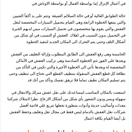
في أعمال
الإنزال إما بواسطة العمال أو بواسطة الاوناش في
حالة الطوابق العالية أو في حالة السلالم الضيقة
وتتم على يد أكفأ الفنيين
والتي يتبعها الخطوة الرابعة وهى
القيام بتحميل السيارات المخصصة لنقل
العفش والتي يقوم بها متخصصون في تحميل السيارات ممن
لديهم الخبرة
في التحميل بدون التسبب في اهلاك
العفش أو التسبب في أي شكل من
أشكال التلف
وحتى يتم التحرك الى المكان الجديد لتنفيذ
الخطوة
الخامسة وهى رفع العفش الى الطابق المطلوب وإزالة التغليف من العفش
وبعدها على الفور تتم
الخطوة
السادسة وهى تركيب العفش في الأماكن
المخصصة له وبعدها نأتي الى الخطوة الأخيرة والتي
تكمن في التأكد من
نظافة كل قطع العفش المنقولة بتنظيف القطع التي تحتاج الى تنظيف وحتى
يتم
تسليم المكان
نظيف تماما فلا ترهق نفسك وتأكد من أنك قد
استعنت بالمكان المناسب لمساعدتك
على نقل عفش منزلك والانتقال في
سهولة ويسر ودون الشعور بأي شكل من أشكال الازعاج.
نظرا لامتلاك شركتنا
معدات
وأساليب حديثة وأدوات متطورة تجعلها تتربع علي قائمة أفضل
شركات
نقل العفش بالدمام ليس فقط فى مجال نقل وتغليف وحفظ العفش
بل أيضا القيام بكافة اعمال