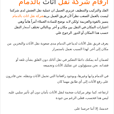
ارقام شركة نقل
اثاث
بالدمام
الفك والتركيب والتنظيف عزيزي
العميل ان عملية نقل العفش لدى شركتنا
ليست بالعمل الصعب نظراً لأن فريق العمل بريق
شركة نقل اثاث بالدمام
يتميز بالقوة والعزيمة ؛ولكن لابد نوضح للسادة العملاء
أمراً هاماً
وهي
اعتبارات المكان في النقل بين مكان و آخر وبالتالي تختلف
أسعار
النقل
حسب هذا المكان
أو الدور. الرجوع علي
يعرف فريق نقل الأثاث لدينا في الدمام مدى صعوبة نقل الأثاث والتخزين من
مكان إلى آخر. لهذا السبب نعمل باستمرار
لضمان أنه يمكنك دائمًا التفكير في نقل أثاثك دون القلق بشأن تلفه أو
فقدانه. نحن مسؤولون عن تفكيك الأثاث وتجميعه
في الدمام
وابها
وغيرها، وبوجود رافعاتنا التي تحمل الأثاث وتنقله، نحن قادرون
على رفع الأثاث إلى أي طابق مهما كان
ارتفاعه. كما نوفر مركبات ضخمة لنقل الأثاث بأمان دون أي تأثير سلبي عليه.
ليس هذا فحسب، فعلى الرغم من جودة
خدمتنا، إلا أننا حرصنا على