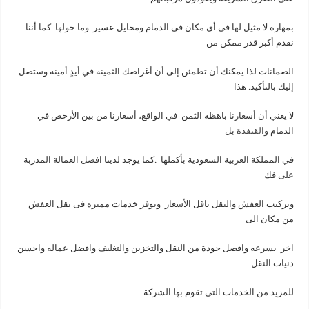
بمهارة لا مثيل لها في أي مكان في الدمام ومحايل عسير وما حولها. كما أننا
نقدم أكبر قدر ممكن من
الضمانات لذا يمكنك أن تطمئن إلى أن أغراضك الثمينة في أيدٍ أمينة وستصل
إليك بالتأكيد. هذا
لا يعني أن أسعارنا باهظة الثمن في الواقع، أسعارنا من بين الأرخص في
الدمام
والقنفذة
بل
في المملكة العربية السعودية بأكملها .كما يوجد لدينا افضل العمالة المدربة
على فك
وتركيب العفش والنقل باقل الأسعار ونوفر خدمات مميزه فى نقل العفش
من مكان الى
اخر بسرعه وافضل جودة من النقل والتخزين والتغليف وافضل عماله واحسن
دنيات النقل
للمزيد من الخدمات التي تقوم بها الشركة