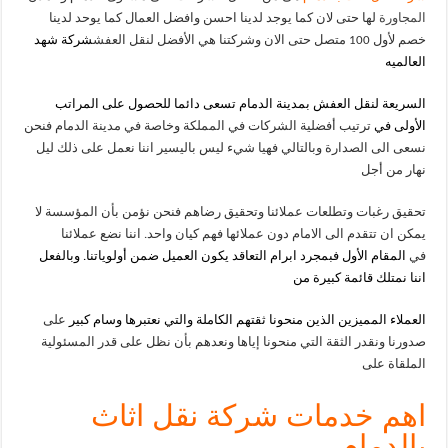
المجاورة
لها حتى لان كما يوجد لدينا احسن وافضل العمال كما يوحد لدينا
خصم لأول 100 متصل حتى الان وشركتنا هي الأفضل لنقل العفش
شركة شهد
العالميه
السريعة لنقل العفش بمدينة الدمام تسعى دائما للحصول على المراتب
الأولى في
ترتيب أفضلية الشركات في المملكة وخاصة في مدينة الدمام فنحن
نسعى الى الصدارة وبالتالي فهيا شيء ليس باليسير اننا نعمل على ذلك ليل
نهار من أجل
تحقيق رغبات وتطلعات عملائنا وتحقيق رضاهم فنحن نؤمن بأن المؤسسة لا
يمكن ان تتقدم الى الامام دون عملائها فهم كيان واحد. اننا نضع عملائنا
في
المقام الأول فبمجرد ابرام التعاقد يكون العميل ضمن أولوياتنا.
وبالفعل
اننا نمتلك قائمة كبيرة من
العملاء المميزين الذين منحونا ثقتهم الكاملة والتي نعتبرها وسام كبير
على
صدورنا ونقدر الثقة التي منحونا إياها ونعدهم بأن نظل على قدر المسئولية
الملقاة على
اهم خدمات شركة نقل اثاث
بالدمام