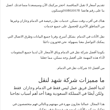
تقديم أسعار لا تقبل المنافسة. احجز مركبتك الآن وسيسعدنا مساعدتك. اتصل
بنا على رقم هاتفنا 0508020578وسنكون
هناك في أقرب وقت ممكن. خدمات نقل رخيصة في الدمام وجازان وغيرها
من المناطق الأخرى للحصول على جميع خدمات
نقل الأثاث في الدمام بشكل أسرع، وفرنا جميع البيانات وطرق الاتصال التي
يمكنك التواصل معنا بسهولة. نحن فخورون دائمًا
بكوننا أفضل شركة نقل في الدمام وباق الأسعار .لأن لدينا جميع المقومات
لأداء هذه المهمة على أفضل وجه ممكن، مما جعلنا
من أفضل 10 شركات نقل في الدمام .
ما مميزات شركة شهد لنقل
لدينا أفضل فريق عمل ليس فقط في الدمام
وجازان
فقط
ولكن أيضًا في المملكة السعودية وهذا أحد أهم أسباب نجاحنا
هذا المجال. عمالنا نجارون مهرة في مهنتهم وبالتالي فهم متخصصون في
تفكيك وتركيب الأثاث. لديهم خبرة ممتازة في تفكيك