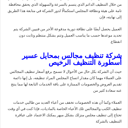
من خلال التنظيف
الدائم الذي يتسم بالسرعة والسهولة
الذي يحقق محافظة
تامة على هيئة ونظافة المجلس.
استكمالًا لدور الشركة في متابعة هذا الطريق
إلى نهايته، فإن
العميل يحصل أيضًا على نظافة دورية
مدفوعة الأجر من فنيين الشركة يتم
تحديد موعدها
حسب ما يناسب العميل وتتم بشكل منتظم وثابت دون
انقطاع.
شركة تنظيف مجالس بمحايل عسير
أسطورة التنظيف الرخيص
حيث أن الشركة بكل حال من الأحوال لا تسمح برفع أسعار تنظيف المجالس
على العملاء مهما كان مقدار
اتساخ المجلس المراد تنظيفه، بل إنها دائمة
تقديم العروض والخصومات الممتازة على باقة الخدمات التابعة
لها مما ينتج
عنه سعادة كثير من
العملاء وكما أن هذه الخصومات تخفف من أعباء العديد من طالبي خدمات
تنظيف الكنب والمجالس تلك الأعباء الخاصة بالماديات، فإذا كنت في أي وقت
تحتاج إلى تنظيف مجلس
منزلك بشكل مبهر يمكنك الاعتماد على عباقرة
التنظيف بالشركة