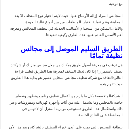
مع نوعية
المجالس المراد إزالة الأوساخ عنها، حيث لا
يتم اختيار نوع المنظف الا بعد
المعاينة، وتتم عملية اختيار
المنظفات من بين أنواع عالية الجودة
والأمان.
التمكن من استخدام الأساليب الحديثة في تنظيف المجالس ومعرفة
أهم الأسس القائم عليها هذه الطرق وكيفية تنفيذها.
الطريق السليم الموصل إلى مجالس
نظيفة تمامًا
هل ترغب في معرفة أسهل طريق يمكنك من جعل مجلس منزلك أو شركتك
نظيف باستمرار؟ إذا كان لديك الشغف لمعرفة هذا الطريق فعليك قراءة
التالي:
التعاقد مع شركة تنظيف مجالس بمحايل عسير هو بداية
هذا الطريق
حيث تقوم هذه
الشركة
المتخصصة بكل ما يلزم من أعمال تنظيف وتلميع وتطهير وتعطير
خاصة بالمجلس وما يشتمل عليه
من أثاث وأجهزة كهربائية ومفروشات وغير
ذلك.
واستكمال هذا الطريق
تستوجب من ربة المنزل أن لا تهمل في
المحافظة على النتائج الخاصة
بنظافة المجلس التي تمت على أيدي خبراء التنظيف بالشركة، ويتم هذا الأمر