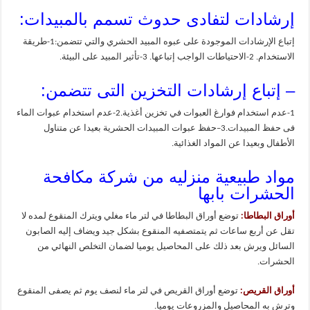
إرشادات لتفادى حدوث تسمم بالمبيدات:
إتباع الإرشادات الموجودة على عبوه المبيد الحشري والتي تتضمن:1-طريقة
الاستخدام. 2-الاحتياطات الواجب إتباعها. 3-تأثير المبيد على البيئة.
– إتباع إرشادات التخزين التى تتضمن:
1-عدم استخدام فوارغ العبوات في تخزين أغذية.2-عدم استخدام عبوات الماء
فى حفظ المبيدات.3–حفظ عبوات المبيدات الحشرية بعيدا عن متناول
الأطفال وبعيدا عن المواد الغذائية.
مواد طبيعية منزليه من شركة مكافحة
الحشرات بابها
أوراق البطاطا:
توضع أوراق البطاطا في لتر ماء مغلي ويترك المنقوع لمده لا
تقل عن أربع ساعات ثم يتمتصفيه المنقوع بشكل جيد ويضاف إليه الصابون
السائل ويرش بعد ذلك على المحاصيل يوميا لضمان التخلص النهائي من
الحشرات.
أوراق القريص:
توضع أوراق القريص في لتر ماء لنصف يوم ثم يصفى المنقوع
وترش به المحاصيل والمزروعات يوميا.