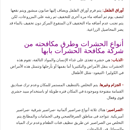
أوراق الفلفل:
يتم فرم أوراق الفلفل ويضاف إليها صابون مبشور ويتم نقعها
لنصف يوم ثم أضافه ماء مره أخرى للتخفيف ثم رشه على المزروعات، لكن
يتم تجنب عدم أضافه ماء التخفيف لان المنقوع المركز دون تخفيف بالماء قد
يضر المحاصيل الزراعية.
أنواع الحشرات وطرق مكافحته من
شركة مكافحة الحشرات بابها
-الذباب:
هي حشره تتغذى على غذاء الإنسان والمواد التالفة، تقوم هذه
الحشرات بنقل الأمراض والبكتيريا أما بفمها أو بأرجلها وتتمثل هذه الأمراض
في الكوليرا -التيفود- شلل الأطفال
– الجزام وغيرها.
يتم التخلص بالتنظيف المستمر للمكان وعدم ترك صناديق
القمامة مفتوحة وموجودة في المكان فتره طويلة او باستخدام مبيد حشري
قوى وفعال.
-الصراصير:
هناك ثلاثة أنواع صراصير ألمانية -صراصير شرقية -صراصير
أميريكية. تتواجد فى مناطق الصرفالصحي وفى الحمامات والمطابخ.يتم
التخلص من الصراصير عن طريق تنظيف فتات الطعام وعدم ترك المياه
والسوائل فى البالوعات .