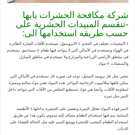
شركة مكافحة الحشرات بابها
-تنقسم المبيدات الحشرية على
حسب طريقه استخدامها الى:
1-المحببات: تختلف فى الحجم. 2-الايروسول: تستخدم للآفات الضارة الطائرة
في الهواء وتستخدم في الأماكن التي لا يتواجد فيها طعام .3-مساحيق: تستخدم
فى مناطق الأراضي الزراعية والمزارع ولا تستخدم في مناطق المنازل
والمنشئات. 4-مواد
تبخير: مثل غاز بروميد الميثيل، توجد فى صوره غاز تستخدم في الأماكن التي
يمكن غلقها مثلالبيوت الزجاجية-البواخر. هذه المواد تعتبر مواد مثاليه ومميزه
لمقاومة الآفات، وأيضا هي مواد تستطيع التخلص من الآفات التي تتواجد داخل
الثمر مثل ثمره
التمر فهذه المواد تتخلل الثمرة وتقضى على الحشرة بداخلها.5-الأطعمة
السامة: يتم فيها استخدام الطعام مضاف إليه سموم، يكون هذا عن طريق
استخدام الطعام المحبب للحشرة ووضع السم عليه مثل النخالة للقضاء على
الذباب.