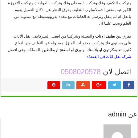
وتركيب التكيف وفك وتركيب السخان وفك وتركيب الدولبفك وتركيب الاجهزة
الكهربئيه بمعنى اشملاسلوب التغليف يفرق النظر عن اذكان العميل يقوم
بانقل ام لم ينقل ونرسل له الخامات مع معدة يدويهبسيطه مع مندوبنا من
العلم ويجب علينا ان
نفرق بين
تغليف الاثاث
والتعبيئه وشركتنا من افضل الشركاتفى نقل الاثاث
على مستوى فك وتركيب محتويات المنزل مسئوله عن التغليف ولها انواع
كثيرة تغليف
كرتون او بلاستك او ورق او اسفنج اوبطاطين
المملكه
وهى افضل
شركة نقل اثاث فى القنفذه
اتصل لان
0508020578
عن admin