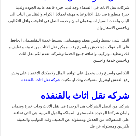
شركات نقل الاثاث فى القنفذه وجد لدينا خبرة فائقة عالية الجودة ولدينا
خبرة متطورة فى نقل الاثاثوعنايه مهيئه لعملانا الكرام والنقل من الباب الى
الباب واحدث
السيارات
وضمان
امان وخدمة النقل فى اقلوقت واقل التكاليف
وباحسن الاسعار وان
النقل شىئ بسيط وليس معقد ومهمتناهى تبسيط خدمة النقلبضمان الحافظ
على المنقولات دونخدش وباسرع وقت ممكن نقل الاثاث من تعبيئه و تغليف و
فك وتنظيف وتركيب واضافة جميع الخدماتوشركتنا تقدم لكم نقل اثاث
وباحسن خدمة واحسن
التكاليف واسرع وقت وتعمل على توافير المال ولايمكنك الاعتماد على ونش
رفع العفش اوتنزيل منقولات بيتك او مكتبك
شركة نقل اثاث بالقنفذه
شركه نقل اثاث بالقنفذه
شركتنا من افضل الشركات هى الوحيدة فى نقل الاثاث وذات خبرة وضمان
وامان شركتنا الوحيدة علىمستوى المملكه والدول العربيه هى التى تحافظ
على المنقولات من الخدش ومسئوله عن التغليف وفك الدوليب والتعبيئه
بلكرتين ومسئوله عن فك